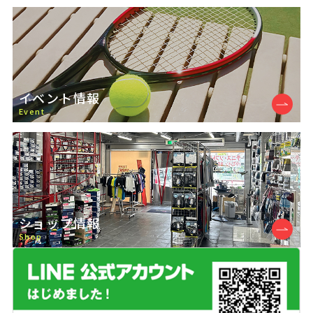
す。
2026.8.1
クレジットカード決済再開のお知らせ
イベント情報
平素より当店をご利用いただき、誠にありがと
Event
うございます。
これまでクレジットカード決済をご利用いただ
けない状況となり、お客様には大変ご不便・ご
迷惑をお掛けいたしましたことをお詫び申し上
げます。
ショップ情報
Shop
Visa・Mastercard
このたび、
でのクレジ
ットカード決済がご利用いただけるようになり
ましたので、お知らせいたします。
なお、その他のブランドにつきましては、現在