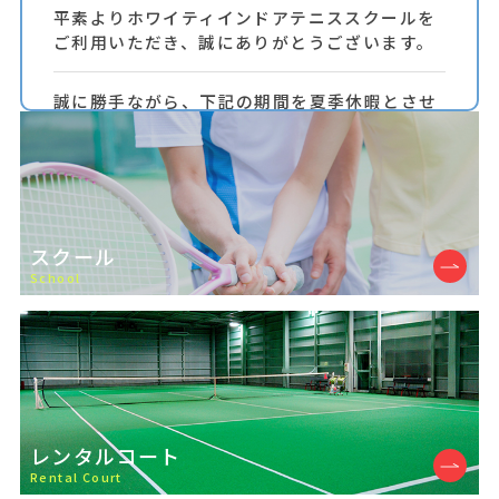
平素よりホワイティインドアテニススクールを
ご利用いただき、誠にありがとうございます。
誠に勝手ながら、下記の期間を夏季休暇とさせ
ていただきます。
【休校期間】
2026年8月10日（月）～8月16日（日）
スクール
レッスンは**8月17日（月）**より通常どおり
School
開講いたします。
休校期間中にいただいたお問い合わせにつきま
しては、営業再開後、順次対応させていただき
ます。
レンタルコート
皆様にはご不便をお掛けいたしますが、何卒ご
Rental Court
理解とご協力のほどよろしくお願いいたしま